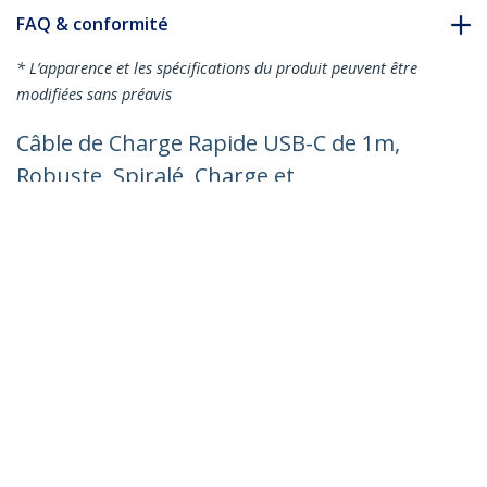
FAQ & conformité
* L’apparence et les spécifications du produit peuvent être
modifiées sans préavis
Câble de Charge Rapide USB-C de 1m,
Robuste, Spiralé, Charge et
Synchronisation, 3A, USB 2.0, Gaine TPE
et Fibre Aramide - Cordon de Charge
USB C
Nº de produit:
R2CCC-1M-USB-CABLE
Devenir partenaire
Où acheter
StarTech.com
Nouveautés
Contact
À propos de nous