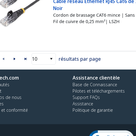
Câble réseau Ethernet RJ45 Cat6 de 
Noir
Cordon de brassage CAT6 mince | Sans 
Fil de cuivre de 0,25 mm²| LSZH
10
résultats par page
ech.com
Assistance clientèle
autés
Base de Connaissance
t
Pilotes et téléchargements
os de nous
Support FAQs
es
Assistance
 et conformité
Politique de garantie