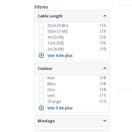
Filtres
Cable Length
(
13
)
25cm [9.8in]
(
13
)
50cm [1.6ft]
(
13
)
1m [3.3ft]
(
10
)
1.5m [5ft]
(
10
)
2m [6.6ft]
Voir 6 de plus
Couleur
(
14
)
Noir
(
14
)
Bleu
(
14
)
Gris
(
11
)
Vert
(
11
)
Orange
Voir 5 de plus
Blindage