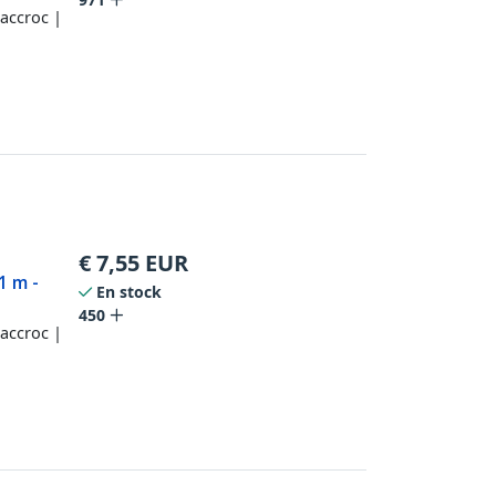
accroc |
€
7,55
EUR
1 m -
En stock
450
accroc |