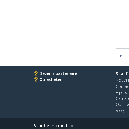
Devenir partenaire
StarT
Où acheter
Nouve
Contac
À prop
Carrièr
Qualité
Blog
StarTech.com Ltd.