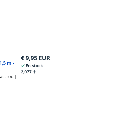
€
9,95
EUR
1,5 m -
En stock
2,077
accroc |