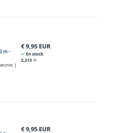
€
9,95
EUR
2 m -
En stock
2,213
accroc |
€
9,95
EUR