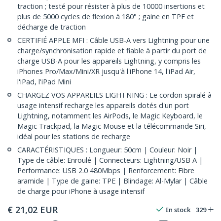
traction ; testé pour résister à plus de 10000 insertions et
plus de 5000 cycles de flexion à 180° ; gaine en TPE et
décharge de traction
CERTIFIÉ APPLE MFI : Câble USB-A vers Lightning pour une
charge/synchronisation rapide et fiable à partir du port de
charge USB-A pour les appareils Lightning, y compris les
iPhones Pro/Max/Mini/XR jusqu'à l'iPhone 14, l'iPad Air,
l'iPad, l'iPad Mini
CHARGEZ VOS APPAREILS LIGHTNING : Le cordon spiralé à
usage intensif recharge les appareils dotés d'un port
Lightning, notamment les AirPods, le Magic Keyboard, le
Magic Trackpad, la Magic Mouse et la télécommande Siri,
idéal pour les stations de recharge
CARACTÉRISTIQUES : Longueur: 50cm | Couleur: Noir |
Type de câble: Enroulé | Connecteurs: Lightning/USB A |
Performance: USB 2.0 480Mbps | Renforcement: Fibre
aramide | Type de gaine: TPE | Blindage: Al-Mylar | Câble
de charge pour iPhone à usage intensif
€
21,02
EUR
En stock
329