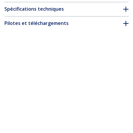
Spécifications techniques
Pilotes et téléchargements
FAQ & conformité
* L’apparence et les spécifications du produit peuvent être
modifiées sans préavis
Câble USB vers Lightning de 50cm -
Certifié Mfi - Adaptateur USB Lightning
Noir, Gaine durable en TPE - Cordon
Chargeur Iphone/Lightning Spiralé en
Fibre Aramide - Câble USB pour Iphone
Très Résistant
Nº de produit:
RUSB2ALT50CMBC