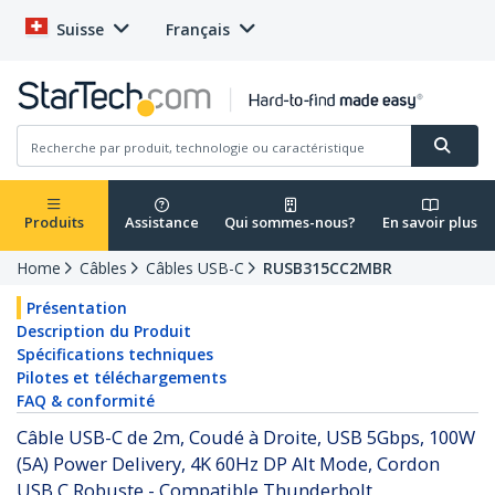
Suisse
Français
Produits
Assistance
Qui sommes-nous?
En savoir plus
Home
Câbles
Câbles USB-C
RUSB315CC2MBR
Présentation
Description du Produit
Spécifications techniques
Pilotes et téléchargements
FAQ & conformité
Câble USB-C de 2m, Coudé à Droite, USB 5Gbps, 100W
(5A) Power Delivery, 4K 60Hz DP Alt Mode, Cordon
USB C Robuste - Compatible Thunderbolt