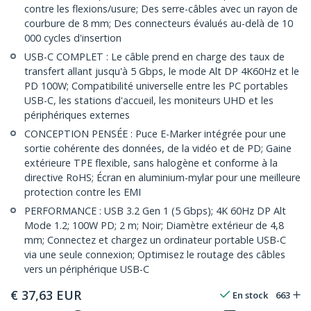
contre les flexions/usure; Des serre-câbles avec un rayon de
courbure de 8 mm; Des connecteurs évalués au-delà de 10
000 cycles d'insertion
USB-C COMPLET : Le câble prend en charge des taux de
transfert allant jusqu'à 5 Gbps, le mode Alt DP 4K60Hz et le
PD 100W; Compatibilité universelle entre les PC portables
USB-C, les stations d'accueil, les moniteurs UHD et les
périphériques externes
CONCEPTION PENSÉE : Puce E-Marker intégrée pour une
sortie cohérente des données, de la vidéo et de PD; Gaine
extérieure TPE flexible, sans halogène et conforme à la
directive RoHS; Écran en aluminium-mylar pour une meilleure
protection contre les EMI
PERFORMANCE : USB 3.2 Gen 1 (5 Gbps); 4K 60Hz DP Alt
Mode 1.2; 100W PD; 2 m; Noir; Diamètre extérieur de 4,8
mm; Connectez et chargez un ordinateur portable USB-C
via une seule connexion; Optimisez le routage des câbles
vers un périphérique USB-C
€
37,63
EUR
En stock
663