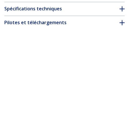
Spécifications techniques
Pilotes et téléchargements
FAQ & conformité
* L’apparence et les spécifications du produit peuvent être
modifiées sans préavis
Câble USB-C de 2m, Coudé à Droite, USB
5Gbps, 100W (5A) Power Delivery, 4K
60Hz DP Alt Mode, Cordon USB C
Robuste - Compatible Thunderbolt
Nº de produit:
RUSB315CC2MBR
Devenir partenaire
Où acheter