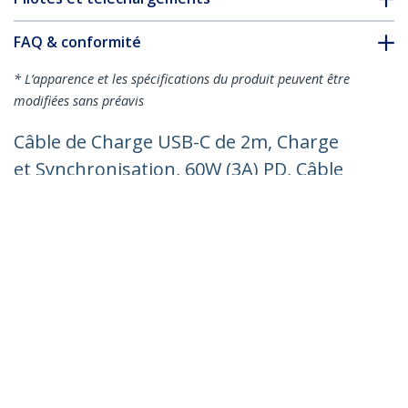
FAQ & conformité
* L’apparence et les spécifications du produit peuvent être
modifiées sans préavis
Câble de Charge USB-C de 2m, Charge
et Synchronisation, 60W (3A) PD, Câble
de Charge USB 2.0 pour Ordinateur
Portable - Cordon de Charge USB C
Blanc
Nº de produit:
USB2CC2MNCWHE
Devenir partenaire
Où acheter
StarTech.com
Nouveautés
Contact