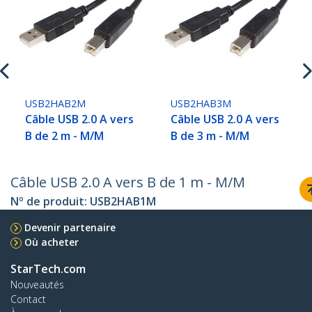
USB2HAB2M
USB2HAB3M
Câble USB 2.0 A vers
Câble USB 2.0 A vers
B de 2 m - M/M
B de 3 m - M/M
Câble USB 2.0 A vers B de 1 m - M/M
Nº de produit:
USB2HAB1M
Devenir partenaire
Où acheter
StarTech.com
Nouveautés
Contact