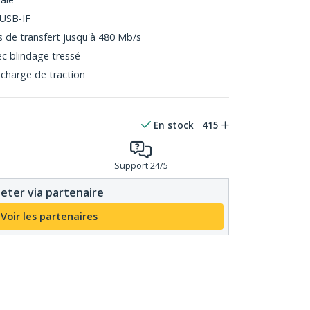
 USB-IF
s de transfert jusqu'à 480 Mb/s
ec blindage tressé
charge de traction
En stock
415
Support 24/5
eter via partenaire
Voir les partenaires