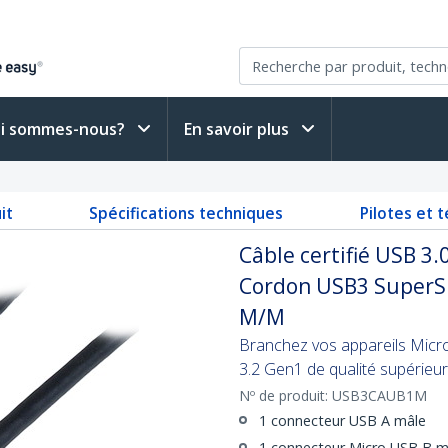
i sommes-nous?
En savoir plus
it
Spécifications techniques
Pilotes et 
Câble certifié USB 3.
Cordon USB3 SuperSp
M/M
Branchez vos appareils Micro
3.2 Gen1 de qualité supérieu
Nº de produit:
USB3CAUB1M
1 connecteur USB A mâle
1 connecteur Micro USB B m