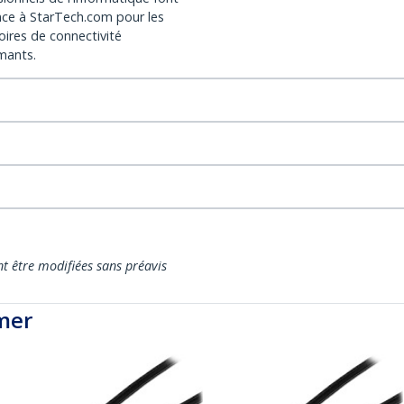
nce à StarTech.com pour les
oires de connectivité
mants.
nt être modifiées sans préavis
mer