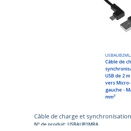
USBAUB2ML
Câble de c
synchronis
USB de 2 m
vers Micro-
gauche - M/
mm²
Câble de charge et synchronisation
Nº de produit:
USBAUB1MRA