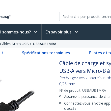
i sommes-nous?
En savoir plus
Câbles Micro USB
USBAUB1MRA
it
Spécifications techniques
Pilotes et 
Câble de charge et s
USB-A vers Micro-B à
Rechargez vos appareils mob
0,25 mm²
Nº de produit:
USBAUB1MRA
Assurez la puissance de cha
Connectez-vous à votre appar
d'accès