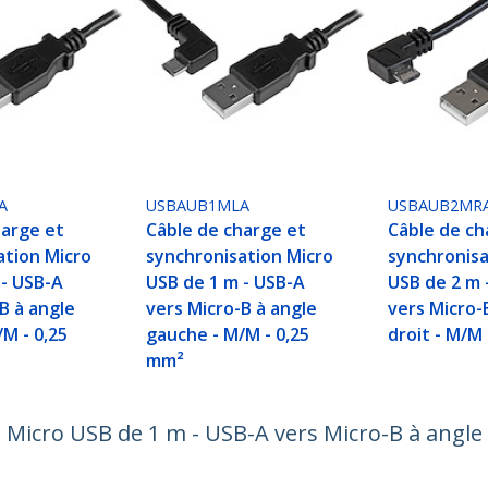
A
USBAUB1MLA
USBAUB2MR
harge et
Câble de charge et
Câble de ch
ation Micro
synchronisation Micro
synchronisa
 - USB-A
USB de 1 m - USB-A
USB de 2 m 
B à angle
vers Micro-B à angle
vers Micro-
M - 0,25
gauche - M/M - 0,25
droit - M/M
mm²
 Micro USB de 1 m - USB-A vers Micro-B à angle