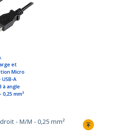
A
arge et
tion Micro
- USB-A
B à angle
 - 0,25 mm²
 droit - M/M - 0,25 mm²