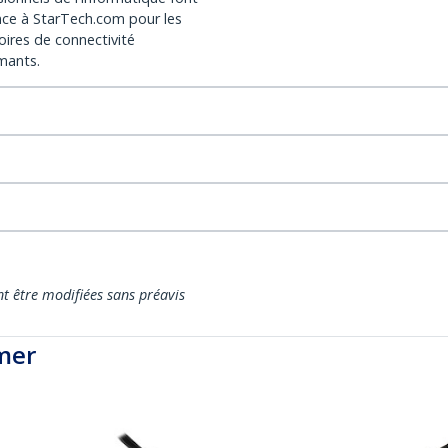
nce à StarTech.com pour les
oires de connectivité
mants.
nt être modifiées sans préavis
mer