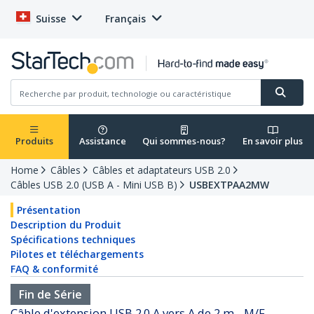
Suisse
Français
Produits
Assistance
Qui sommes-nous?
En savoir plus
Home
Câbles
Câbles et adaptateurs USB 2.0
Câbles USB 2.0 (USB A - Mini USB B)
USBEXTPAA2MW
Présentation
Description du Produit
Spécifications techniques
Pilotes et téléchargements
FAQ & conformité
Fin de Série
Câble d'extension USB 2.0 A vers A de 2 m - M/F