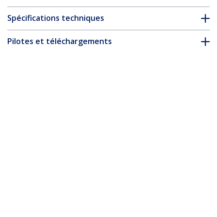
Spécifications techniques
Pilotes et téléchargements
FAQ & conformité
Accessoires
* L’apparence et les spécifications du produit peuvent être
modifiées sans préavis
Vous pourriez également aimer
PEX4S232485