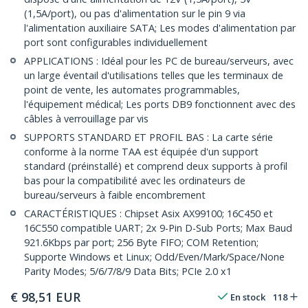
(1,5A/port), ou pas d'alimentation sur le pin 9 via
l'alimentation auxiliaire SATA; Les modes d'alimentation par
port sont configurables individuellement
APPLICATIONS : Idéal pour les PC de bureau/serveurs, avec
un large éventail d'utilisations telles que les terminaux de
point de vente, les automates programmables,
l'équipement médical; Les ports DB9 fonctionnent avec des
câbles à verrouillage par vis
SUPPORTS STANDARD ET PROFIL BAS : La carte série
conforme à la norme TAA est équipée d'un support
standard (préinstallé) et comprend deux supports à profil
bas pour la compatibilité avec les ordinateurs de
bureau/serveurs à faible encombrement
CARACTÉRISTIQUES : Chipset Asix AX99100; 16C450 et
16C550 compatible UART; 2x 9-Pin D-Sub Ports; Max Baud
921.6Kbps par port; 256 Byte FIFO; COM Retention;
Supporte Windows et Linux; Odd/Even/Mark/Space/None
Parity Modes; 5/6/7/8/9 Data Bits; PCIe 2.0 x1
€
98,51
EUR
En stock
118