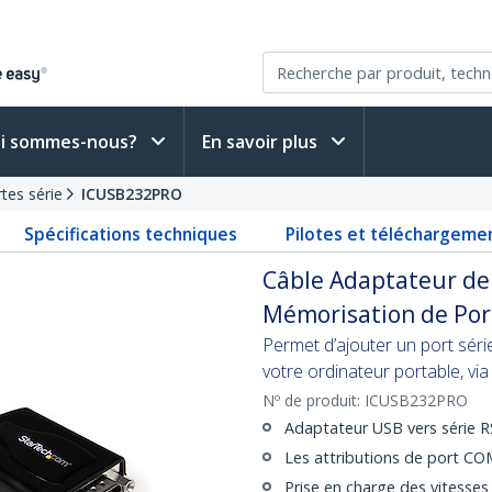
i sommes-nous?
En savoir plus
tes série
ICUSB232PRO
Spécifications techniques
Pilotes et téléchargeme
Câble Adaptateur de
Mémorisation de Po
Permet d’ajouter un port sér
votre ordinateur portable, via
Nº de produit:
ICUSB232PRO
Adaptateur USB vers série RS
Les attributions de port COM 
Prise en charge des vitesses