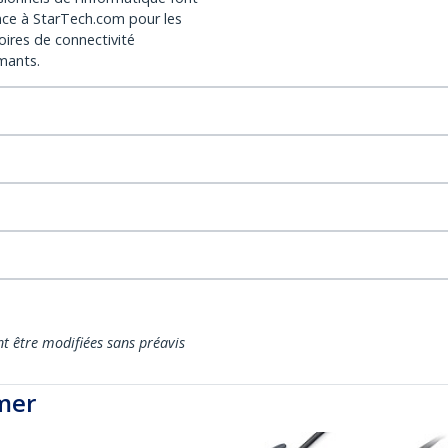
nce à StarTech.com pour les
oires de connectivité
mants.
nt être modifiées sans préavis
mer