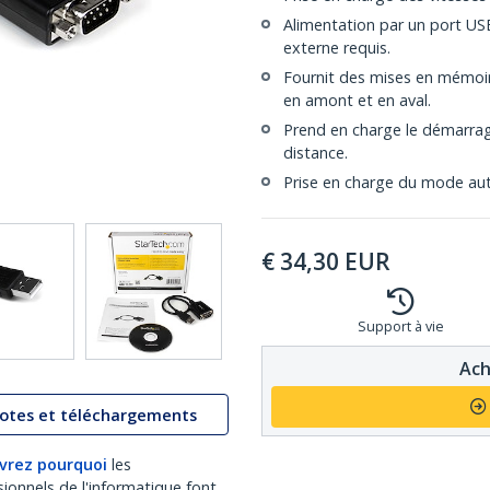
Alimentation par un port US
externe requis.
Fournit des mises en mémoi
en amont et en aval.
Prend en charge le démarrage
distance.
Prise en charge du mode aut
€
34,30
EUR
Support à vie
Ach
lotes et téléchargements
vrez pourquoi
les
sionnels de l'informatique font