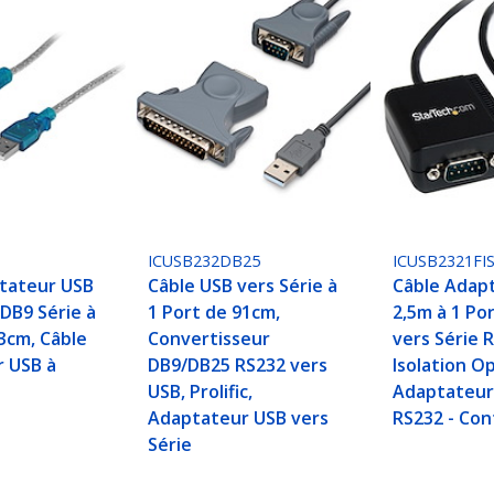
ICUSB232DB25
ICUSB2321FI
tateur USB
Câble USB vers Série à
Câble Adap
DB9 Série à
1 Port de 91cm,
2,5m à 1 Po
3cm, Câble
Convertisseur
vers Série 
 USB à
DB9/DB25 RS232 vers
Isolation O
M
USB, Prolific,
Adaptateur
Adaptateur USB vers
RS232 - Co
Série