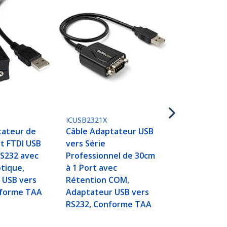
ICUSB232SM3
Câble Adapt
à RS232 DB9
91cm, Câble
Adaptateur 
Série - M/M
S
ICUSB2321X
tateur de
Câble Adaptateur USB
rt FTDI USB
vers Série
RS232 avec
Professionnel de 30cm
ptique,
à 1 Port avec
 USB vers
Rétention COM,
nforme TAA
Adaptateur USB vers
RS232, Conforme TAA