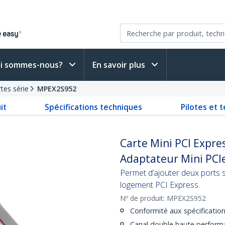
i sommes-nous?
En savoir plus
tes série
MPEX2S952
it
Spécifications techniques
Pilotes et 
Carte Mini PCI Expres
Adaptateur Mini PCI
Permet d’ajouter deux ports 
logement PCI Express
Nº de produit:
MPEX2S952
Conformité aux spécification
Canal double haute perfor