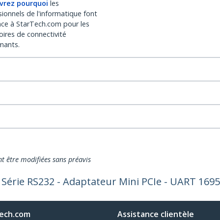
vrez pourquoi
les
sionnels de l'informatique font
nce à StarTech.com pour les
oires de connectivité
mants.
nt être modifiées sans préavis
s Série RS232 - Adaptateur Mini PCIe - UART 169
ech.com
Assistance clientèle