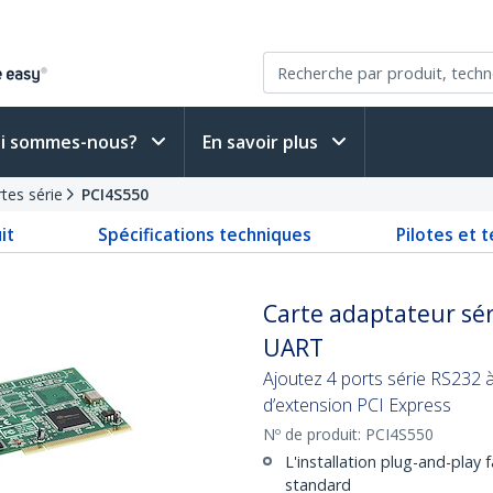
i sommes-nous?
En savoir plus
tes série
PCI4S550
it
Spécifications techniques
Pilotes et 
Carte adaptateur sér
UART
Ajoutez 4 ports série RS232 à
d’extension PCI Express
Nº de produit:
PCI4S550
L'installation plug-and-play 
standard