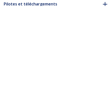
Pilotes et téléchargements
FAQ & conformité
* L’apparence et les spécifications du produit peuvent être
modifiées sans préavis
Vous pourriez également aimer