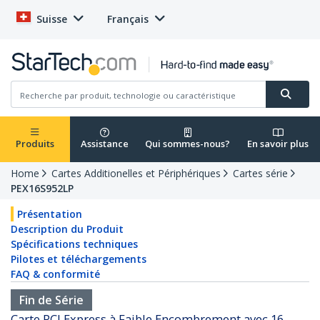
Suisse
Français
Produits
Assistance
Qui sommes-nous?
En savoir plus
Home
Cartes Additionelles et Périphériques
Cartes série
PEX16S952LP
Présentation
Description du Produit
Spécifications techniques
Pilotes et téléchargements
FAQ & conformité
Fin de Série
Carte PCI Express à Faible Encombrement avec 16