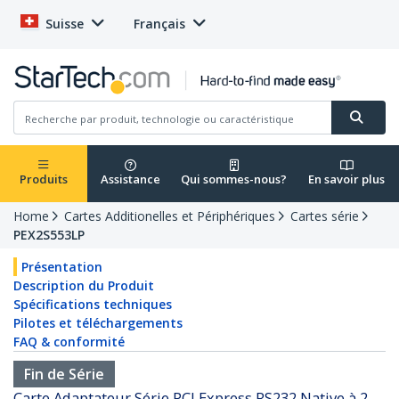
Suisse
Français
Produits
Assistance
Qui sommes-nous?
En savoir plus
Home
Cartes Additionelles et Périphériques
Cartes série
PEX2S553LP
Présentation
Description du Produit
Spécifications techniques
Pilotes et téléchargements
FAQ & conformité
Fin de Série
Carte Adaptateur Série PCI Express RS232 Native à 2