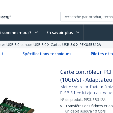
i sommes-nous?
En savoir plus
rtes USB 3.0 et hubs USB 3.0
Cartes USB 3.0
PEXUSB312A
it
Spécifications techniques
Pilotes et 
Carte contrôleur PCI
(10Gb/s) - Adaptateu
Mettez votre ordinateur à niv
l’USB 3.1 en lui ajoutant deu
Nº de produit:
PEXUSB312A
Transférez des fichiers et a
un débit jusqu’à 10 Gb/s