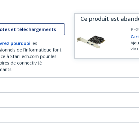
Ce produit est aband
lotes et téléchargements
PEX
Cart
Ajou
vrez pourquoi
les
via 
sionnels de l'informatique font
nce à StarTech.com pour les
oires de connectivité
mants.