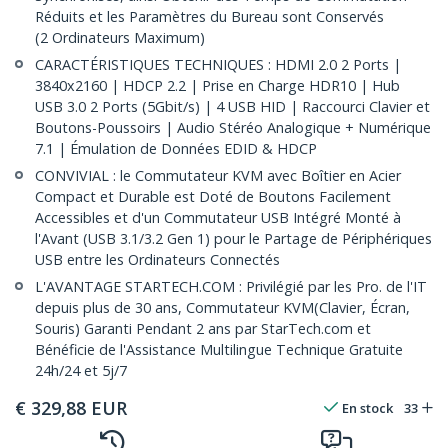
Réduits et les Paramètres du Bureau sont Conservés
(2 Ordinateurs Maximum)
CARACTÉRISTIQUES TECHNIQUES : HDMI 2.0 2 Ports |
3840x2160 | HDCP 2.2 | Prise en Charge HDR10 | Hub
USB 3.0 2 Ports (5Gbit/s) | 4 USB HID | Raccourci Clavier et
Boutons-Poussoirs | Audio Stéréo Analogique + Numérique
7.1 | Émulation de Données EDID & HDCP
CONVIVIAL : le Commutateur KVM avec Boîtier en Acier
Compact et Durable est Doté de Boutons Facilement
Accessibles et d'un Commutateur USB Intégré Monté à
l'Avant (USB 3.1/3.2 Gen 1) pour le Partage de Périphériques
USB entre les Ordinateurs Connectés
L'AVANTAGE STARTECH.COM : Privilégié par les Pro. de l'IT
depuis plus de 30 ans, Commutateur KVM(Clavier, Écran,
Souris) Garanti Pendant 2 ans par StarTech.com et
Bénéficie de l'Assistance Multilingue Technique Gratuite
24h/24 et 5j/7
€
329,88
EUR
En stock
33