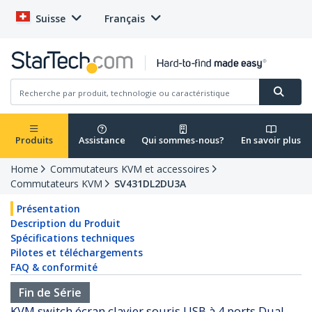
Suisse
Français
Produits
Assistance
Qui sommes-nous?
En savoir plus
Home
Commutateurs KVM et accessoires
Commutateurs KVM
SV431DL2DU3A
Présentation
Description du Produit
Spécifications techniques
Pilotes et téléchargements
FAQ & conformité
Fin de Série
KVM switch écran clavier souris USB à 4 ports Dual-