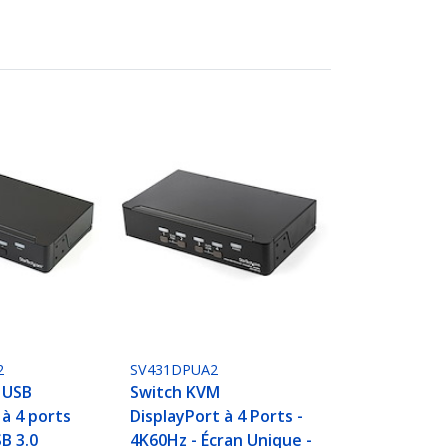
2
SV431DPUA2
 USB
Switch KVM
 à 4 ports
DisplayPort à 4 Ports -
B 3.0
4K60Hz - Écran Unique -