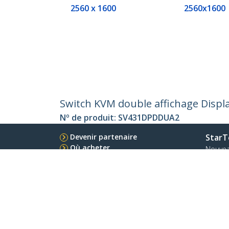
2560 x 1600
2560x1600
Switch KVM double affichage Displa
Nº de produit:
SV431DPDDUA2
Devenir partenaire
StarT
Où acheter
Nouve
Contac
À prop
Carrièr
Qualité
Blog