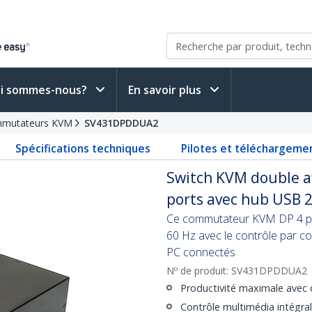
i sommes-nous?
En savoir plus
mutateurs KVM
SV431DPDDUA2
Spécifications techniques
Pilotes et téléchargeme
Switch KVM double af
ports avec hub USB 2
Ce commutateur KVM DP 4 po
60 Hz avec le contrôle par 
PC connectés
Nº de produit:
SV431DPDDUA2
Productivité maximale avec d
Contrôle multimédia intégra