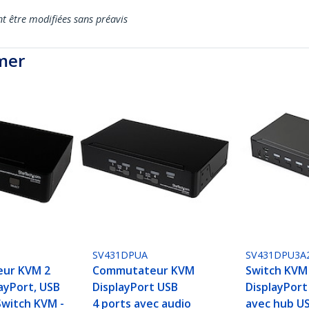
nt être modifiées sans préavis
mer
SV431DPUA
SV431DPU3A
ur KVM 2
Commutateur KVM
Switch KVM
ayPort, USB
DisplayPort USB
DisplayPort
Switch KVM -
4 ports avec audio
avec hub US