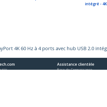
intégré - 4
yPort 4K 60 Hz à 4 ports avec hub USB 2.0 inté
ech.com
Assistance clientèle
autés
Base de Connaissance
t
Pilotes et téléchargements
os de nous
Support FAQs
es
Assistance
 et conformité
Politique de garantie