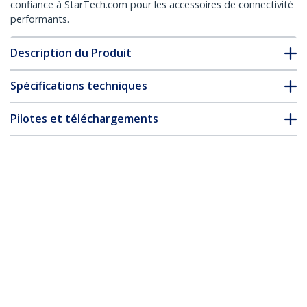
confiance à StarTech.com pour les accessoires de connectivité
performants.
Description du Produit
Spécifications techniques
Pilotes et téléchargements
FAQ & conformité
Accessoires
* L’apparence et les spécifications du produit peuvent être
modifiées sans préavis
Switch Commutateur KVM USB VGA
double 200m 2 x cable cat 5 - Extendeur
de console