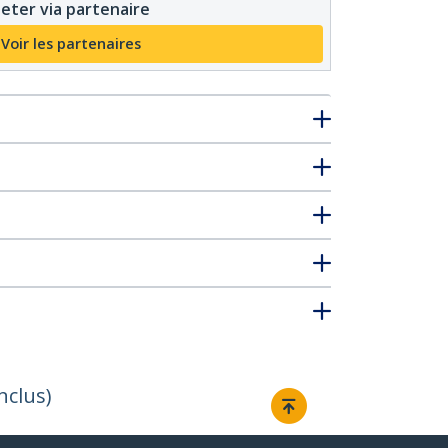
eter via partenaire
Voir les partenaires
nclus)