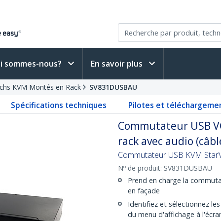
i sommes-nous?
En savoir plus
tchs KVM Montés en Rack
SV831DUSBAU
Spécifications techniques
Pilotes et téléchargeme
Commutateur USB VG
rack avec audio (câbl
Commutateur USB KVM StarVi
Nº de produit:
SV831DUSBAU
Prend en charge la commutat
en façade
Identifiez et sélectionnez le
du menu d'affichage à l'écra