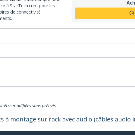
Ach
nce à StarTech.com pour les
oires de connectivité
mants.
nt être modifiées sans préavis
 montage sur rack avec audio (câbles audio i