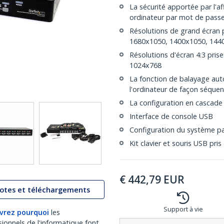
La sécurité apportée par l'a
ordinateur par mot de pass
Résolutions de grand écran 
1680x1050, 1400x1050, 144
Résolutions d'écran 4:3 pri
1024x768
La fonction de balayage au
l'ordinateur de façon séquent
La configuration en cascade
Interface de console USB
Configuration du système par
Kit clavier et souris USB pr
€
442,79
EUR
lotes et téléchargements
Support à vie
vrez pourquoi
les
sionnels de l'informatique font