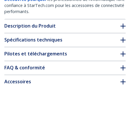
confiance à StarTech.com pour les accessoires de connectivité
performants.
Description du Produit
Spécifications techniques
Pilotes et téléchargements
FAQ & conformité
Accessoires
* L’apparence et les spécifications du produit peuvent être
modifiées sans préavis
Câble pour Switch KVM 2-en-1 VGA avec
USB - 4,60 m