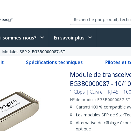
i sommes-nous?
En savoir plus
Modules SFP
EG3B0000087-ST
it
Spécifications techniques
Pilotes et 
Module de transceive
EG3B0000087 - 10/1
1 Gbps | Cuivre | RJ-45 | 100
Nº de produit:
EG3B0000087-ST
Garanti 100 % compatible a
Les modules SFP de StarTech
Alternative de câblage écono
optique