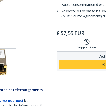
Faible consommation d'énergi
Respecte ou dépasse les spé
(Multi-Source Agreement) du
€
57,55
EUR
Support à vie
Ach
lotes et téléchargements
vrez pourquoi
les
sionnels de l'informatique font