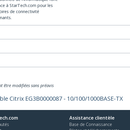
nce à StarTech.com pour les
oires de connectivité
mants.
nt être modifiées sans préavis
ble Citrix EG3B0000087 - 10/100/1000BASE-TX
ech.com
Assistance clientèle
autés
Base de Connaissance