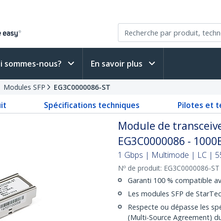
i sommes-nous?
En savoir plus
Modules SFP
EG3C0000086-ST
it
Spécifications techniques
Pilotes et 
Module de transceive
EG3C0000086 - 1000
1 Gbps | Multimode | LC | 55
Nº de produit:
EG3C0000086-ST
Garanti 100 % compatible a
Les modules SFP de StarTech
Respecte ou dépasse les spé
(Multi-Source Agreement) du