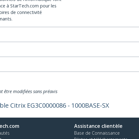
nce à StarTech.com pour les
oires de connectivité
mants.
nt être modifiées sans préavis
ble Citrix EG3C0000086 - 1000BASE-SX
ech.com
Assistance clientèle
autés
Base de Connaissance