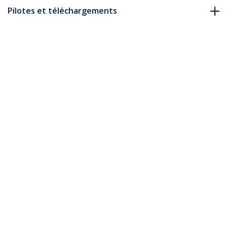
Pilotes et téléchargements
FAQ & conformité
* L’apparence et les spécifications du produit peuvent être
modifiées sans préavis
Vous pourriez également aimer