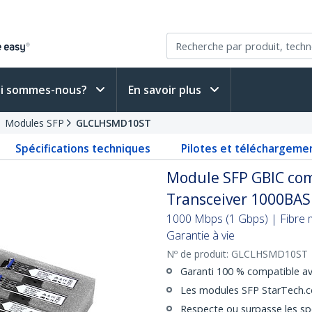
i sommes-nous?
En savoir plus
Modules SFP
GLCLHSMD10ST
Spécifications techniques
Pilotes et téléchargeme
Module SFP GBIC com
Transceiver 1000BAS
1000 Mbps (1 Gbps) | Fibre
Garantie à vie
Nº de produit:
GLCLHSMD10ST
Garanti 100 % compatible 
Les modules SFP StarTech.co
Respecte ou surpasse les sp