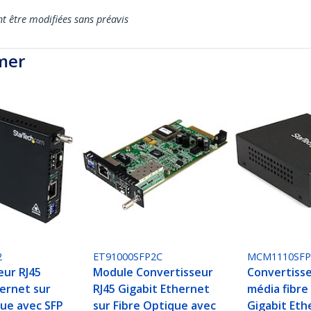
nt être modifiées sans préavis
mer
2
ET91000SFP2C
MCM1110SF
eur RJ45
Module Convertisseur
Convertiss
hernet sur
RJ45 Gigabit Ethernet
média fibre
que avec SFP
sur Fibre Optique avec
Gigabit Eth