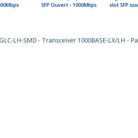
000Mbps
SFP Ouvert - 1000Mbps
slot SFP ou
 GLC-LH-SMD - Transceiver 1000BASE-LX/LH - Pa
ech.com
Assistance clientèle
autés
Base de Connaissance
t
Pilotes et téléchargements
os de nous
Support FAQs
es
Assistance
 et conformité
Politique de garantie
one:
+41 44 511 16 54
ratuit:
0800 111 278