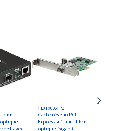
SFPGLCLHSM
Module SFP 
compatible 
LH-SM - Tra
Mini GBIC - 
LX/LH
P
PEX1000SFP2
eur de
Carte réseau PCI
 optique
Express à 1 port fibre
ernet avec
optique Gigabit