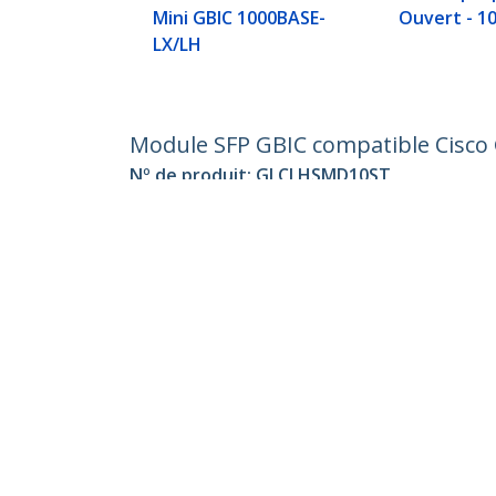
Mini GBIC 1000BASE-
Ouvert - 1
LX/LH
Module SFP GBIC compatible Cisco
Nº de produit:
GLCLHSMD10ST
Devenir partenaire
StarT
Où acheter
Nouve
Contac
À prop
Carrièr
Qualité
Blog
StarTech.com Ltd.
Celsiusweg 16
Téléph
5928 PR Venlo
Appel g
The Netherlands