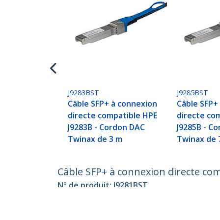
J9283BST
J9285BST
Câble SFP+ à connexion
Câble SFP+
directe compatible HPE
directe co
J9283B - Cordon DAC
J9285B - C
Twinax de 3 m
Twinax de 
Câble SFP+ à connexion directe co
Nº de produit:
J9281BST
Devenir partenaire
StarT
Où acheter
Nouve