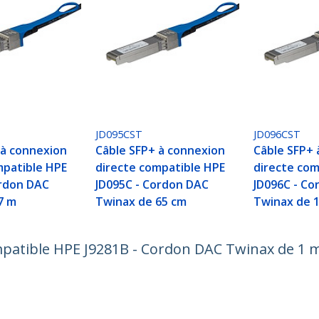
JD095CST
JD096CST
 à connexion
Câble SFP+ à connexion
Câble SFP+ 
mpatible HPE
directe compatible HPE
directe com
ordon DAC
JD095C - Cordon DAC
JD096C - C
7 m
Twinax de 65 cm
Twinax de 1
mpatible HPE J9281B - Cordon DAC Twinax de 1 
ech.com
Assistance clientèle
autés
Base de Connaissance