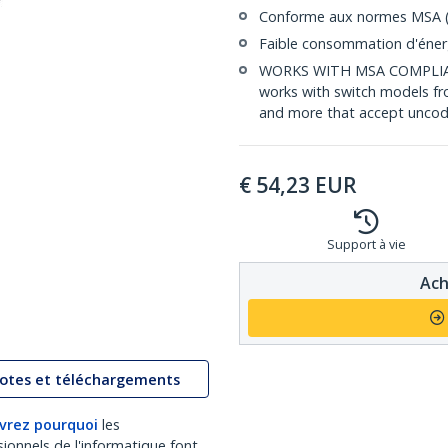
Conforme aux normes MSA (
Faible consommation d'éner
WORKS WITH MSA COMPLIAN
works with switch models fr
and more that accept uncod
€
54,23
EUR
Support à vie
Ach
lotes et téléchargements
vrez pourquoi
les
sionnels de l'informatique font