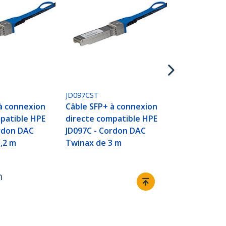
JG081CST
Câble SFP+ 
directe com
JG081C - Co
Twinax de 5
JD097CST
à connexion
Câble SFP+ à connexion
patible HPE
directe compatible HPE
ordon DAC
JD097C - Cordon DAC
,2 m
Twinax de 3 m
m
Relier