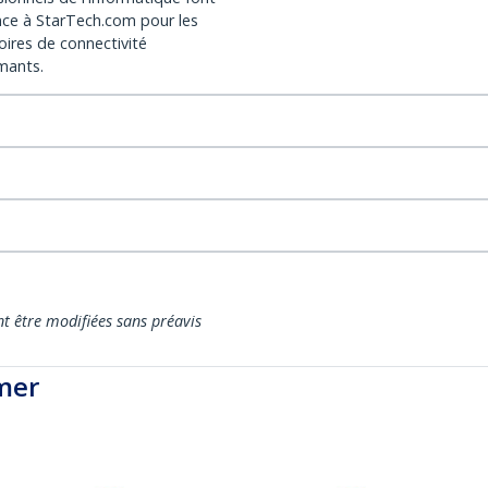
nce à StarTech.com pour les
oires de connectivité
mants.
nt être modifiées sans préavis
mer