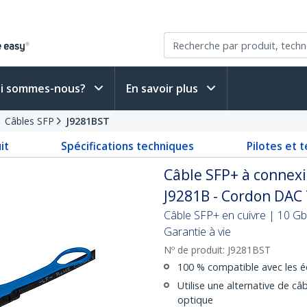
i sommes-nous?
En savoir plus
Câbles SFP
J9281BST
it
Spécifications techniques
Pilotes et 
Câble SFP+ à connex
J9281B - Cordon DAC
Câble SFP+ en cuivre | 10 Gb
Garantie à vie
Nº de produit:
J9281BST
100 % compatible avec les 
Utilise une alternative de c
optique