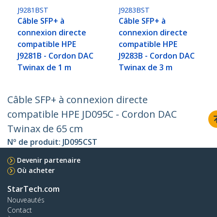
J9281BST
J9283BST
Câble SFP+ à
Câble SFP+ à
connexion directe
connexion directe
compatible HPE
compatible HPE
J9281B - Cordon DAC
J9283B - Cordon DAC
Twinax de 1 m
Twinax de 3 m
Câble SFP+ à connexion directe
compatible HPE JD095C - Cordon DAC
Twinax de 65 cm
Nº de produit:
JD095CST
Devenir partenaire
Où acheter
StarTech.com
Nouveautés
Contact