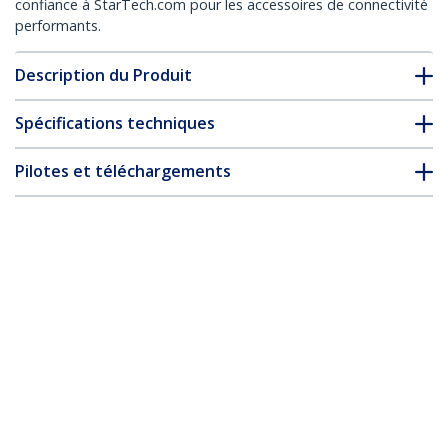
confiance à StarTech.com pour les accessoires de connectivité
performants.
Description du Produit
Spécifications techniques
Pilotes et téléchargements
FAQ & conformité
* L’apparence et les spécifications du produit peuvent être
modifiées sans préavis
Module QSFP+ compatible Dell EMC
3CSFP91 - 40GBASE-ER4 - Fibre
Monomode (SMF) - 40Gbps Ethernet
QSFP+ LC - Distance maximale 40km -