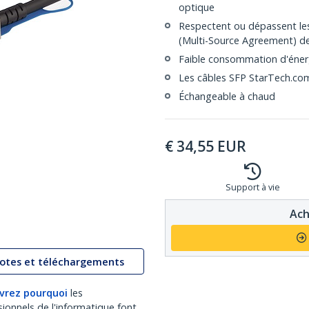
optique
Respectent ou dépassent les
(Multi-Source Agreement) de 
Faible consommation d'éner
Les câbles SFP StarTech.com 
Échangeable à chaud
€
34,55
EUR
Support à vie
Ach
lotes et téléchargements
vrez pourquoi
les
sionnels de l'informatique font