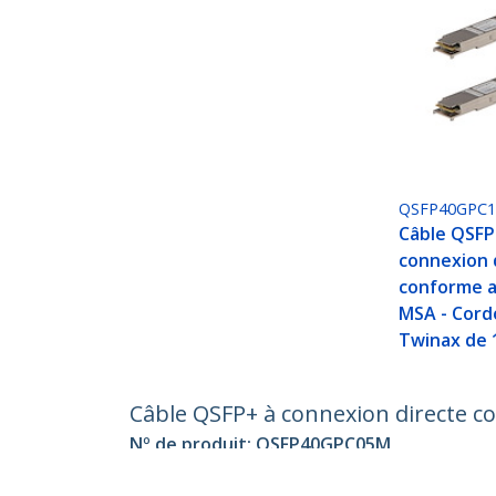
QSFP40GPC
Câble QSFP
connexion 
conforme 
MSA - Cor
Twinax de 
Câble QSFP+ à connexion directe 
Nº de produit:
QSFP40GPC05M
Devenir partenaire
StarT