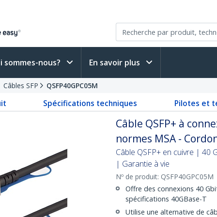
i sommes-nous?
En savoir plus
Câbles SFP
QSFP40GPC05M
it
Spécifications techniques
Pilotes et 
Câble QSFP+ à conne
normes MSA - Cordon
Câble QSFP+ en cuivre | 40 G
| Garantie à vie
Nº de produit:
QSFP40GPC05M
Offre des connexions 40 Gbi
spécifications 40GBase-T
Utilise une alternative de c