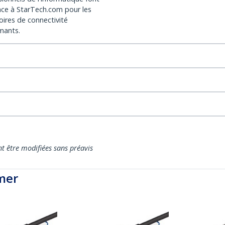
nce à StarTech.com pour les
oires de connectivité
mants.
nt être modifiées sans préavis
mer