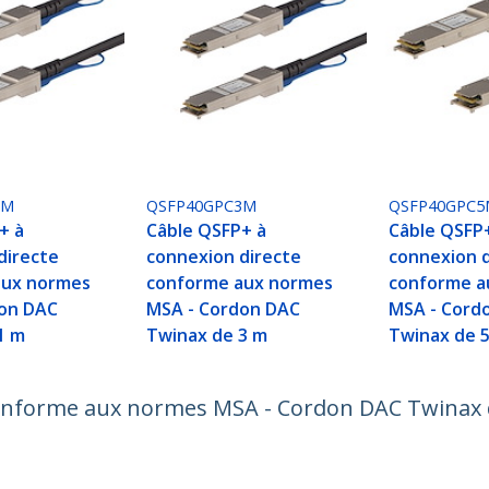
1M
QSFP40GPC3M
QSFP40GPC5
+ à
Câble QSFP+ à
Câble QSFP
directe
connexion directe
connexion d
aux normes
conforme aux normes
conforme a
don DAC
MSA - Cordon DAC
MSA - Cord
1 m
Twinax de 3 m
Twinax de 
conforme aux normes MSA - Cordon DAC Twinax 
ech.com
Assistance clientèle