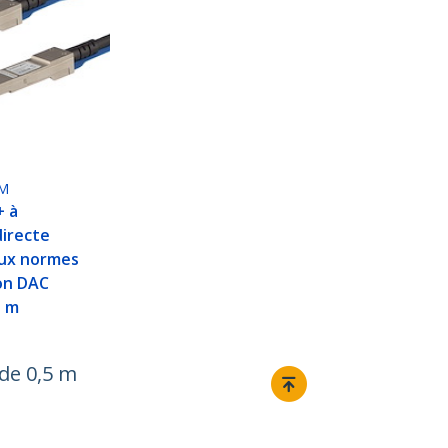
M
+ à
irecte
ux normes
on DAC
5 m
de 0,5 m
Relier