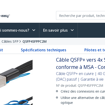
i sommes-nous?
En savoir plus
Câbles SFP
QSFP4SFPPC2M
it
Spécifications techniques
Pilotes et 
Câble QSFP+ vers 4x 
conforme à MSA - Co
Câble QSFP+ en cuivre | 40 G
(DAC) passif | Garantie à vie
Nº de produit:
QSFP4SFPPC2M
Créez des connexions en cui
Utilise une alternative de c
optique