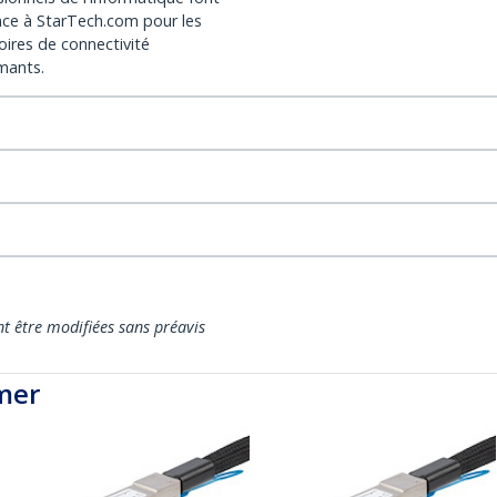
nce à StarTech.com pour les
oires de connectivité
mants.
nt être modifiées sans préavis
mer