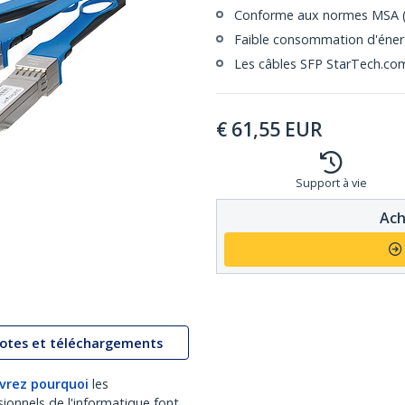
Conforme aux normes MSA (
Faible consommation d'éner
Les câbles SFP StarTech.com 
€
61,55
EUR
Support à vie
Ach
lotes et téléchargements
vrez pourquoi
les
sionnels de l'informatique font