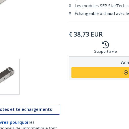
Les modules SFP StarTech.co
Échangeable à chaud avec le
€
38,73
EUR
Support à vie
Ach
lotes et téléchargements
vrez pourquoi
les
sionnels de l'informatique font