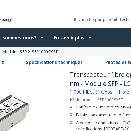
i sommes-nous?
En savoir plus
Modules SFP
SFP1000SXST
it
Spécifications techniques
Pilotes et 
Transcepteur fibre 
nm - Module SFP - LC
1 000 Mbps (1 Gbps) | Fibre 
Nº de produit:
SFP1000SXST
Conforme aux normes MSA (
Faible consommation d'éner
Créez des connexions 1 GbE
spécifications 1000BASE-SX