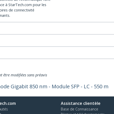
nce à StarTech.com pour les
oires de connectivité
mants.
nt être modifiées sans préavis
ode Gigabit 850 nm - Module SFP - LC - 550 m
ech.com
Assistance clientèle
autés
Base de Connaissance