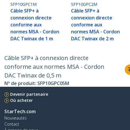
SFP10GPC1M
SFP10GPC2M
Câble SFP+ à
Câble SFP+ à
connexion directe
connexion directe
conforme aux
conforme aux
normes MSA - Cordon
normes MSA - Cordon
DAC Twinax de 1 m
DAC Twinax de 2 m
Câble SFP+ à connexion directe
conforme aux normes MSA - Cordon
DAC Twinax de 0,5 m
Nº de produit:
SFP10GPC05M
Devenir partenaire
Où acheter
StarTech.com
Nouveautés
Contact