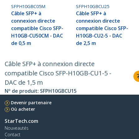
SFPH10GBC05M
SFPH10GBCU25
Câble SFP+ à
Câble SFP+ à
connexion directe
connexion directe
compatible Cisco SFP-
compatible Cisco SFP-
H10GB-CU50CM - DAC
H10GB-CU2-5 - DAC
de 0,5 m
de 2,5 m
Câble SFP+ à connexion directe
compatible Cisco SFP-H10GB-CU1-5 -
DAC de 1,5 m
Nº de produit:
SFPH10GBCU15
Devenir partenaire
Où acheter
StarTech.com
Nouveautés
Contact