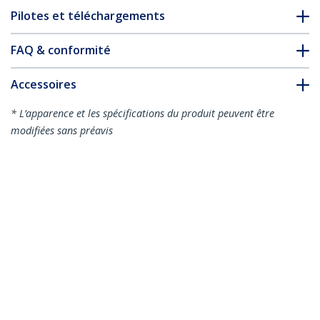
Pilotes et téléchargements
FAQ & conformité
Accessoires
* L’apparence et les spécifications du produit peuvent être
modifiées sans préavis
Vous pourriez également aimer
ST4000SPEXI
ST1000SPEXI
Carte réseau PCI
Carte réseau PCI
Express à 4 ports
Express à 1 port