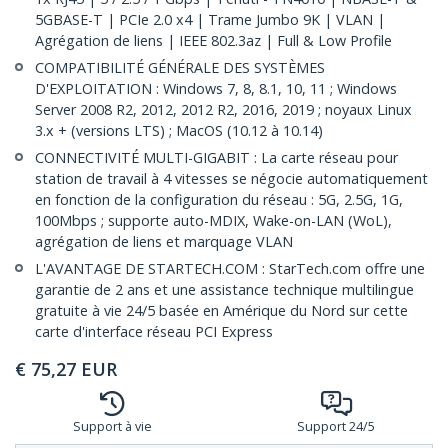
5GBASE-T | PCIe 2.0 x4 | Trame Jumbo 9K | VLAN |
Agrégation de liens | IEEE 802.3az | Full & Low Profile
COMPATIBILITÉ GÉNÉRALE DES SYSTÈMES
D'EXPLOITATION : Windows 7, 8, 8.1, 10, 11 ; Windows
Server 2008 R2, 2012, 2012 R2, 2016, 2019 ; noyaux Linux
3.x + (versions LTS) ; MacOS (10.12 à 10.14)
CONNECTIVITÉ MULTI-GIGABIT : La carte réseau pour
station de travail à 4 vitesses se négocie automatiquement
en fonction de la configuration du réseau : 5G, 2.5G, 1G,
100Mbps ; supporte auto-MDIX, Wake-on-LAN (WoL),
agrégation de liens et marquage VLAN
L'AVANTAGE DE STARTECH.COM : StarTech.com offre une
garantie de 2 ans et une assistance technique multilingue
gratuite à vie 24/5 basée en Amérique du Nord sur cette
carte d'interface réseau PCI Express
€
75,27
EUR
Support à vie
Support 24/5