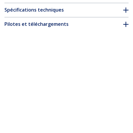
Spécifications techniques
Pilotes et téléchargements
FAQ & conformité
Accessoires
* L’apparence et les spécifications du produit peuvent être
modifiées sans préavis
Adaptateur Thunderbolt 3 vers
Ethernet, 10GbE - Multi-Gigabit,
Adaptateur Réseau Thunderbolt 3 vers
RJ45 - 10GBASE-T/5-2.5GBASE-T NIC -
Adaptateur Ethernet PC Portable avec
Câble TB3, Win/Mac