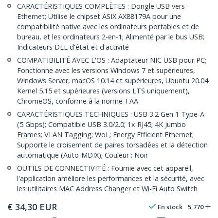
CARACTÉRISTIQUES COMPLÈTES : Dongle USB vers
Ethernet; Utilise le chipset ASIX AX88179A pour une
compatibilité native avec les ordinateurs portables et de
bureau, et les ordinateurs 2-en-1; Alimenté par le bus USB;
Indicateurs DEL d'état et d'activité
COMPATIBILITÉ AVEC L'OS : Adaptateur NIC USB pour PC;
Fonctionne avec les versions Windows 7 et supérieures,
Windows Server, macOS 10.14 et supérieures, Ubuntu 20.04
Kernel 5.15 et supérieures (versions LTS uniquement),
ChromeOS, conforme à la norme TAA
CARACTÉRISTIQUES TECHNIQUES : USB 3.2 Gen 1 Type-A
(5 Gbps); Compatible USB 3.0/2.0; 1x RJ45; 4K Jumbo
Frames; VLAN Tagging; WoL; Energy Efficient Ethernet;
Supporte le croisement de paires torsadées et la détection
automatique (Auto-MDIX); Couleur : Noir
OUTILS DE CONNECTIVITÉ : Fournie avec cet appareil,
l'application améliore les performances et la sécurité, avec
les utilitaires MAC Address Changer et Wi-Fi Auto Switch
€
34,30
EUR
En stock
5,770