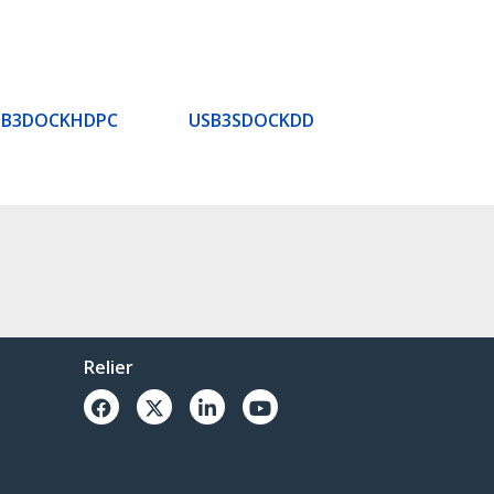
SB3DOCKHDPC
USB3SDOCKDD
Relier