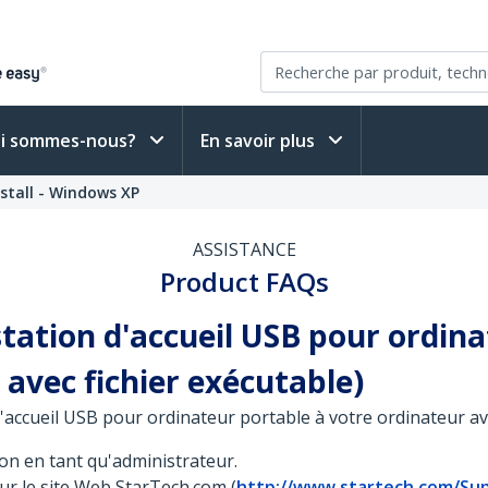
i sommes-nous?
En savoir plus
stall - Windows XP
ASSISTANCE
Product FAQs
ation d'accueil USB pour ordina
avec fichier exécutable)
ccueil USB pour ordinateur portable à votre ordinateur avan
on en tant qu'administrateur.
sur le site Web StarTech.com (
http://www.startech.com/Su