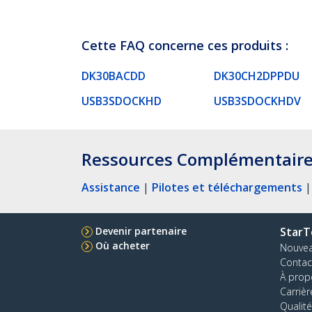
Cette FAQ concerne ces produits :
DK30BACDD
DK30CH2DPPDU
USB3SDOCKHD
USB3SDOCKHDV
Ressources Complémentair
Assistance
|
Pilotes et téléchargements
Devenir partenaire
StarT
Où acheter
Nouve
Contac
À prop
Carrièr
Qualité