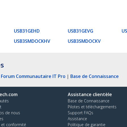
USB31GEHD
USB31GEVG
U
USB3SMDOCKHV
USB3SMDOCKV
es
|
Forum Communautaire IT Pro
|
Base de Connaissance
ech.com
Assistance clientèle
autés
Base de Connaissance
t
Pilotes et téléchargements
os de nous
Support FAQs
es
Assistance
 et conformité
Politique de garantie