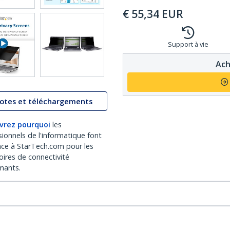
€
55,34
EUR
Support à vie
Ach
lotes et téléchargements
vrez pourquoi
les
sionnels de l'informatique font
nce à StarTech.com pour les
oires de connectivité
mants.