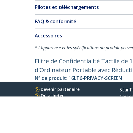
Pilotes et téléchargements
FAQ & conformité
Accessoires
* L’apparence et les spécifications du produit peuve
Filtre de Confidentialité Tactile de 
d'Ordinateur Portable avec Réducti
Nº de produit:
16LT6-PRIVACY-SCREEN
Devenir partenaire
StarT
Où acheter
Nouve
Contac
À prop
Carrièr
Qualité
Blog