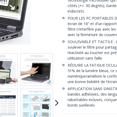
technologie microlouver qui 
côtés (+/- 30 degrés); Gard
indiscrets
POUR LES PC PORTABLES DE 
écran de 16" et d'un rappor
filtre n'interfère pas avec l
avec la fermeture du couverc
SOULEVABLE ET TACTILE : L
soulever le filtre pour partag
réactivité au toucher est prés
utilisation sans faille
RÉDUIRE LA FATIGUE OCULAIRE
51% de la lumière bleue, ce q
numérique/améliore le confor
une bonne lisibilité de l'écran
APPLICATION SANS SINISTRE : 
bandes adhésives, des lang
rabattables incluses, conçue
bords surélevés