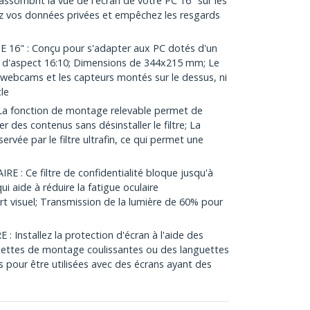
assombrit la vue de l'écran de votre PC 16" sur les
ez vos données privées et empêchez les resgards
16" : Conçu pour s'adapter aux PC dotés d'un
t d'aspect 16:10; Dimensions de 344x215 mm; Le
es webcams et les capteurs montés sur le dessus, ni
le
a fonction de montage relevable permet de
er des contenus sans désinstaller le filtre; La
ervée par le filtre ultrafin, ce qui permet une
 : Ce filtre de confidentialité bloque jusqu'à
ui aide à réduire la fatigue oculaire
t visuel; Transmission de la lumière de 60% pour
Installez la protection d'écran à l'aide des
uettes de montage coulissantes ou des languettes
s pour être utilisées avec des écrans ayant des