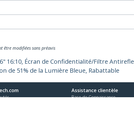
nt être modifiées sans préavis
16" 16:10, Écran de Confidentialité/Filtre Antirefl
on de 51% de la Lumière Bleue, Rabattable
ech.com
Assistance clientèle
autés
Base de Connaissance
t
Pilotes et téléchargements
os de nous
Support FAQs
es
Assistance
 et conformité
Politique de garantie