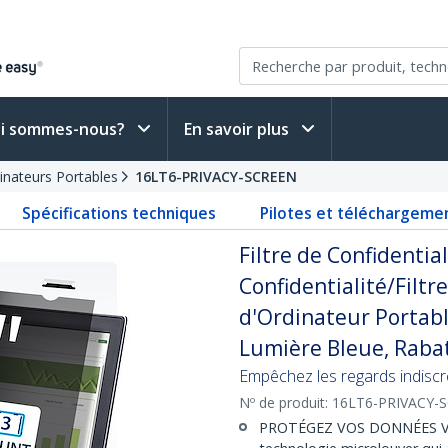
i sommes-nous?
En savoir plus
dinateurs Portables
16LT6-PRIVACY-SCREEN
Spécifications techniques
Pilotes et téléchargeme
Filtre de Confidential
Confidentialité/Filtr
d'Ordinateur Portabl
Lumière Bleue, Raba
Empêchez les regards indiscret
Nº de produit:
16LT6-PRIVACY-
PROTÉGEZ VOS DONNÉES VISUE