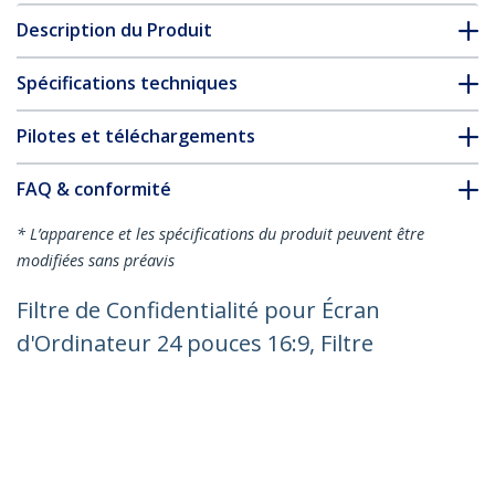
Description du Produit
Spécifications techniques
Pilotes et téléchargements
FAQ & conformité
* L’apparence et les spécifications du produit peuvent être
modifiées sans préavis
Filtre de Confidentialité pour Écran
d'Ordinateur 24 pouces 16:9, Filtre
Acrylique Suspendu, Protection d'Écran
à Installation Rapide, Protection de
Moniteur, +/- 30 Degrés de Vue, Brillant
Nº de produit:
2469A-PRIVACY-SCREEN