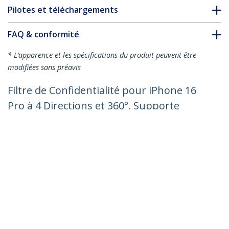
Pilotes et téléchargements
FAQ & conformité
* L’apparence et les spécifications du produit peuvent être
modifiées sans préavis
Filtre de Confidentialité pour iPhone 16
Pro à 4 Directions et 360°, Supporte
l'Orientation Portrait/Paysage, Tactile,
Protection en Verre Trempé, Filtre à 4
Directions, TAA
Nº de produit:
I16T3-PRIVACY-SCREEN
Devenir partenaire
Où acheter
StarTech.com
Nouveautés