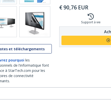
€
90,76
EUR
Support à vie
Ach
lotes et téléchargements
vrez pourquoi
les
sionnels de l'informatique font
nce à StarTech.com pour les
oires de connectivité
mants.