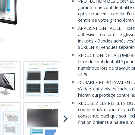
PROTECTION DES DONNÉES SEN
garantit une confidentialité
qui se trouvent au-delà d'un
centre de votre grand écran
APPLICATION FACILE : Fixez l
adhésives, ou faites le glisse
incluses - Bandes adhésive
SCREEN-K) vendues séparé
RÉDUCTION DE LA LUMIÈRE B
filtre de confidentialité pou
numérique lors de travaux pr
51 %
DURABLE ET POLYVALENT : L
s'adaptent à divers cadres d
l'écran qui protège contre le
RÉDUISEZ LES REFLETS OU A
confidentialité pour écran d
constante, quel que soit l'éc
finition brillante à haute lum