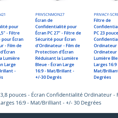
N21
PRIVSCNMON27
PRIVACY-SCR
Écran de
Filtre de
lité pour
Confidentialité pour
Confidentia
5" - Filtre
Écran PC 27" - Filtre de
PC 23 pouce
é pour Écran
Sécurité pour Écran
Confidentia
r - Film de
d'Ordinateur - Film de
Ordinateur -
 d'Écran
Protection d'Écran
Ordinateur
la Lumière
Réduisant la Lumière
Lumière Ble
an Large
Bleue - Écran Large
Larges 16:9 
rillant -
16:9 - Mat/Brillant -
Mat/Brilliant
és
+/-30 Degrés
Degrées
23,8 pouces - Écran Confidentialité Ordinateur - 
rges 16:9 - Mat/Brilliant - +/- 30 Degrées