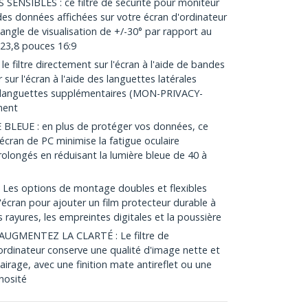
SIBLES : ce filtre de sécurité pour moniteur
 des données affichées sur votre écran d'ordinateur
 angle de visualisation de +/-30° par rapport au
 23,8 pouces 16:9
e filtre directement sur l'écran à l'aide de bandes
r sur l'écran à l'aide des languettes latérales
s/languettes supplémentaires (MON-PRIVACY-
ment
LEUE : en plus de protéger vos données, ce
r écran de PC minimise la fatigue oculaire
olongés en réduisant la lumière bleue de 40 à
es options de montage doubles et flexibles
'écran pour ajouter un film protecteur durable à
s rayures, les empreintes digitales et la poussière
UGMENTEZ LA CLARTÉ : Le filtre de
'ordinateur conserve une qualité d'image nette et
lairage, avec une finition mate antireflet ou une
inosité