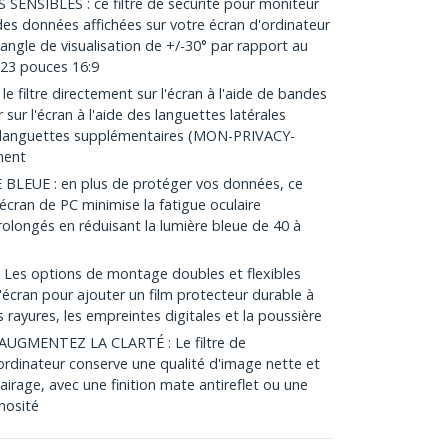
SIBLES : ce filtre de sécurité pour moniteur
 des données affichées sur votre écran d'ordinateur
 angle de visualisation de +/-30° par rapport au
 23 pouces 16:9
e filtre directement sur l'écran à l'aide de bandes
r sur l'écran à l'aide des languettes latérales
s/languettes supplémentaires (MON-PRIVACY-
ment
LEUE : en plus de protéger vos données, ce
r écran de PC minimise la fatigue oculaire
olongés en réduisant la lumière bleue de 40 à
es options de montage doubles et flexibles
'écran pour ajouter un film protecteur durable à
s rayures, les empreintes digitales et la poussière
UGMENTEZ LA CLARTÉ : Le filtre de
'ordinateur conserve une qualité d'image nette et
lairage, avec une finition mate antireflet ou une
inosité