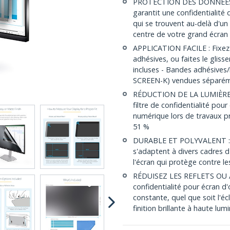
PROTECTION DES DONNÉES SEN
garantit une confidentialité
qui se trouvent au-delà d'un
centre de votre grand écran
APPLICATION FACILE : Fixez l
adhésives, ou faites le glisse
incluses - Bandes adhésive
SCREEN-K) vendues séparé
RÉDUCTION DE LA LUMIÈRE B
filtre de confidentialité pou
numérique lors de travaux pr
51 %
DURABLE ET POLYVALENT : L
s'adaptent à divers cadres d
l'écran qui protège contre le
RÉDUISEZ LES REFLETS OU A
confidentialité pour écran d
constante, quel que soit l'éc
finition brillante à haute lum