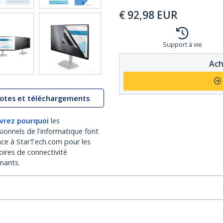
€
92,98
EUR
Support à vie
Ach
lotes et téléchargements
vrez pourquoi
les
sionnels de l'informatique font
nce à StarTech.com pour les
oires de connectivité
mants.