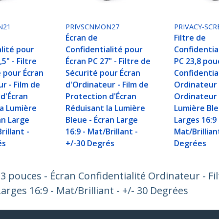
N21
PRIVSCNMON27
PRIVACY-SCR
Écran de
Filtre de
lité pour
Confidentialité pour
Confidentia
5" - Filtre
Écran PC 27" - Filtre de
PC 23,8 pou
é pour Écran
Sécurité pour Écran
Confidentia
r - Film de
d'Ordinateur - Film de
Ordinateur -
 d'Écran
Protection d'Écran
Ordinateur
la Lumière
Réduisant la Lumière
Lumière Ble
an Large
Bleue - Écran Large
Larges 16:9 
rillant -
16:9 - Mat/Brillant -
Mat/Brilliant
és
+/-30 Degrés
Degrées
23 pouces - Écran Confidentialité Ordinateur - Fi
rges 16:9 - Mat/Brilliant - +/- 30 Degrées