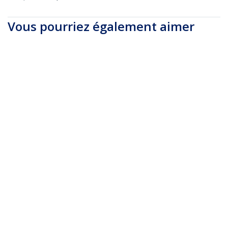
Vous pourriez également aimer
CABSHELF
Étagère Rack Serveur
2U - Étagère
Cantilever
Universelle pour
Armoire Rack