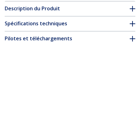
Description du Produit
Spécifications techniques
Pilotes et téléchargements
FAQ & conformité
Accessoires
* L’apparence et les spécifications du produit peuvent être
modifiées sans préavis
Vous pourriez également aimer