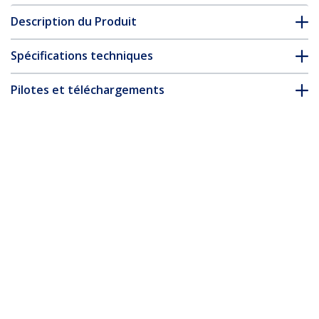
Description du Produit
Spécifications techniques
Pilotes et téléchargements
FAQ & conformité
Accessoires
* L’apparence et les spécifications du produit peuvent être
modifiées sans préavis
Vous pourriez également aimer