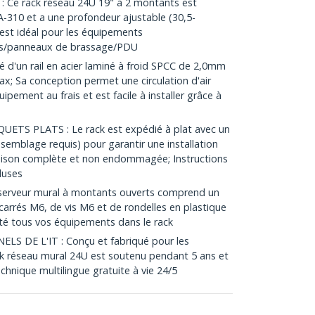
e rack réseau 24U 19" à 2 montants est
-310 et a une profondeur ajustable (30,5-
 est idéal pour les équipements
hs/panneaux de brassage/PDU
 d'un rail en acier laminé à froid SPCC de 2,0mm
x; Sa conception permet une circulation d'air
ipement au frais et est facile à installer grâce à
ETS PLATS : Le rack est expédié à plat avec un
ssemblage requis) pour garantir une installation
raison complète et non endommagée; Instructions
luses
serveur mural à montants ouverts comprend un
arrés M6, de vis M6 et de rondelles en plastique
té tous vos équipements dans le rack
S DE L'IT : Conçu et fabriqué pour les
ack réseau mural 24U est soutenu pendant 5 ans et
chnique multilingue gratuite à vie 24/5