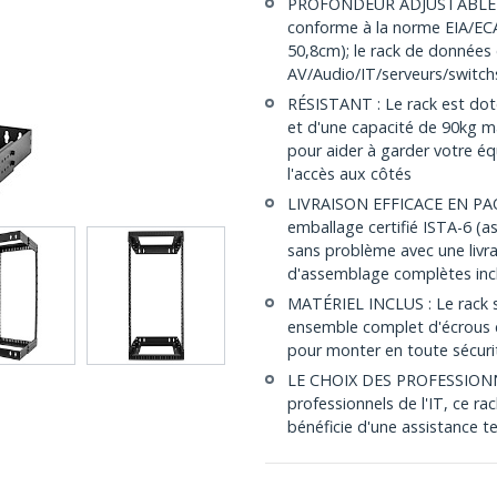
PROFONDEUR ADJUSTABLE : C
conforme à la norme EIA/ECA
50,8cm); le rack de données
AV/Audio/IT/serveurs/switc
RÉSISTANT : Le rack est doté
et d'une capacité de 90kg ma
pour aider à garder votre équ
l'accès aux côtés
LIVRAISON EFFICACE EN PAQU
emballage certifié ISTA-6 (a
sans problème avec une liv
d'assemblage complètes inc
MATÉRIEL INCLUS : Le rack 
ensemble complet d'écrous c
pour monter en toute sécuri
LE CHOIX DES PROFESSIONNEL
professionnels de l'IT, ce r
bénéficie d'une assistance te