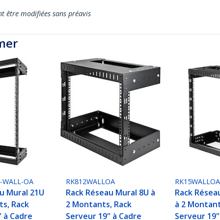
nt être modifiées sans préavis
mer
0-WALL-OA
RK812WALLOA
RK15WALLO
u Mural 21U
Rack Réseau Mural 8U à
Rack Résea
ts, Rack
2 Montants, Rack
à 2 Montant
" à Cadre
Serveur 19" à Cadre
Serveur 19"