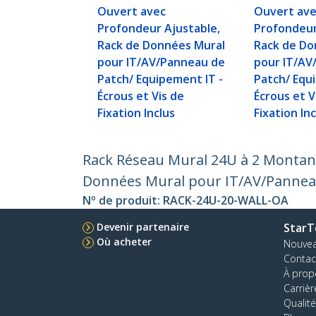
Ouvert avec
Ouvert av
Profondeur Ajustable,
Profondeur
Rack de Données Mural
Rack de Do
pour IT/AV/Panneau de
pour IT/AV
Patch/ Equipement IT -
Patch/ Equ
Écrous et Vis de
Écrous et V
Fixation Inclus
Fixation In
Rack Réseau Mural 24U à 2 Montant
Données Mural pour IT/AV/Panneau 
Nº de produit:
RACK-24U-20-WALL-OA
Devenir partenaire
StarT
Où acheter
Nouve
Contac
À prop
Carrièr
Qualité