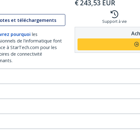
€
243,53
EUR
lotes et téléchargements
Support à vie
Ach
vrez pourquoi
les
sionnels de l'informatique font
nce à StarTech.com pour les
oires de connectivité
mants.