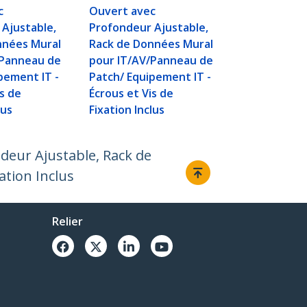
c
Ouvert avec
Ajustable,
Profondeur Ajustable,
nnées Mural
Rack de Données Mural
/Panneau de
pour IT/AV/Panneau de
pement IT -
Patch/ Equipement IT -
is de
Écrous et Vis de
lus
Fixation Inclus
deur Ajustable, Rack de
ation Inclus
Relier