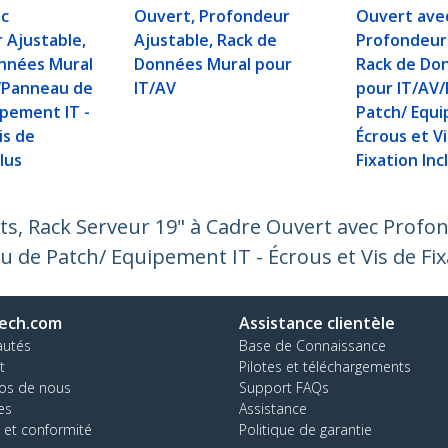
ec
Ouvert, Profondeur
Ouvert ave
 Ajustable,
Ajustable, Rack de
Profondeur 
nnées Mural
Données Mural pour
Rack de Do
/Panneau de
IT/AV
pour IT/AV
ipement IT -
Patch/ Equi
is de
Écrous et V
clus
Fixation Inc
s, Rack Serveur 19" à Cadre Ouvert avec Profon
de Patch/ Equipement IT - Écrous et Vis de Fix
ech.com
Assistance clientèle
autés
Base de Connaissance
t
Pilotes et téléchargements
os de nous
Support FAQs
es
Assistance
 et conformité
Politique de garantie