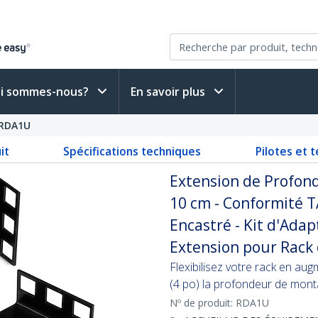
i sommes-nous?
En savoir plus
RDA1U
it
Spécifications techniques
Pilotes et 
Extension de Profond
10 cm - Conformité T
Encastré - Kit d'Ada
Extension pour Rack
Flexibilisez votre rack en a
(4 po) la profondeur de mont
Nº de produit:
RDA1U