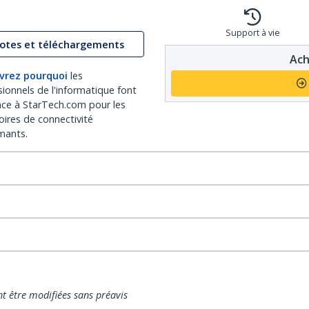
Support à vie
lotes et téléchargements
Ach
vrez pourquoi
les
sionnels de l'informatique font
nce à StarTech.com pour les
oires de connectivité
mants.
nt être modifiées sans préavis