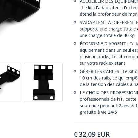
ACCUEILLIR DES ÉQUIPEM
: Le kit d'adaptateur d'exte
étend la profondeur de mon
S'ADAPTENT À DIFFÉRENTES 
supporte une charge totale d
une charge totale de 40 kg
ÉCONOMIE D'ARGENT : Ce kit
équipement dans un seul espa
plusieurs racks; Le kit comp
sur votre rack existant
GÉRER LES CÂBLES : Le kit d
10 cm des rails, ce qui empê
de la tension des câbles à h
LE CHOIX DES PROFESSIONNEL
professionnels de l'IT, cett
soutenue pendant 2 ans et b
gratuite à vie 24/5
€
32,09
EUR