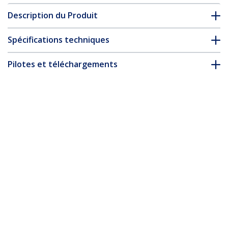
Description du Produit
Spécifications techniques
Pilotes et téléchargements
FAQ & conformité
Accessoires
* L’apparence et les spécifications du produit peuvent être
modifiées sans préavis
Vous pourriez également aimer